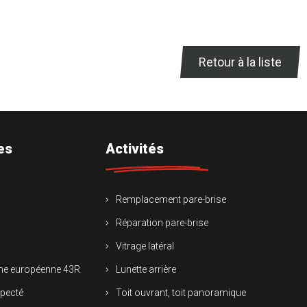
Retour à la liste
es
Activités
Remplacement pare-brise
Réparation pare-brise
Vitrage latéral
rme européenne 43R
Lunette arrière
specté
Toit ouvrant, toit panoramique