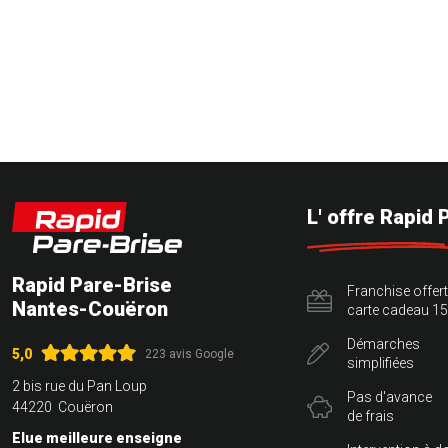
L' offre Rapid 
Rapid Pare-Brise
Franchise offer
Nantes-Couëron
carte cadeau 15
Démarches
5,0
223 avis Google
simplifiées
2 bis rue du Pan Loup
Pas d'avance
44220 Couëron
de frais
Elue meilleure enseigne