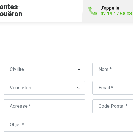
antes-
J'appelle
ouëron
02 19 17 58 08
Civilité
Nom
Centre auto concerné (ville ou CP)
Type
Email
Adresse
Code
Postal
Objet