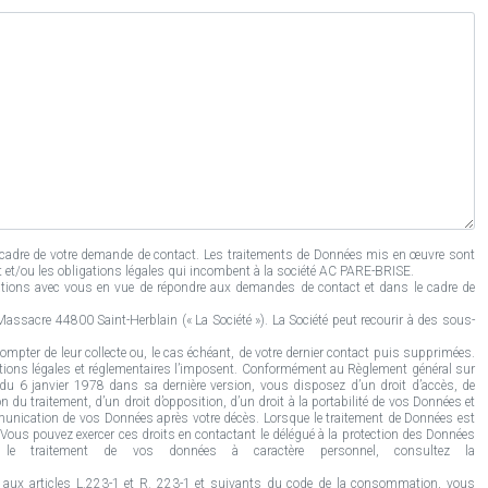
cadre de votre demande de contact. Les traitements de Données mis en œuvre sont
at et/ou les obligations légales qui incombent à la société AC PARE-BRISE.
tions avec vous en vue de répondre aux demandes de contact et dans le cadre de
ssacre 44800 Saint-Herblain (« La Société »). La Société peut recourir à des sous-
mpter de leur collecte ou, le cas échéant, de votre dernier contact puis supprimées.
tions légales et réglementaires l’imposent. Conformément au Règlement général sur
» du 6 janvier 1978 dans sa dernière version, vous disposez d’un droit d’accès, de
n du traitement, d’un droit d’opposition, d’un droit à la portabilité de vos Données et
communication de vos Données après votre décès. Lorsque le traitement de Données est
ous pouvez exercer ces droits en contactant le délégué à la protection des Données
e traitement de vos données à caractère personnel, consultez la
 aux articles L.223-1 et R. 223-1 et suivants du code de la consommation, vous