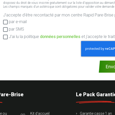
disposez du droit de vous inscrire gratuitement sur la liste d'opposition au démarch
Les champs marqués d’un astérisque sont obligatoires pour valider votre demande en 
J’accepte d’être recontacté pa
Consentement
par e-mail
RGPD
par SMS
J’ai lu la politique
données personnelles
et j’accepte le tr
Env
Pare-Brise
Le Pack Garanti
te ou
Kit d'accueil
Garantie casse 1 an