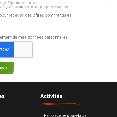
age téléphonique « bloctel »
ligne, à défaut, elle ne sera pas prise en compte.
r mon centre Rapid Pare-Brise pour recevoir des offres commerciales :
aitement de mes données personnelles.
oyer
es
Activités
Remplacement pare-brise