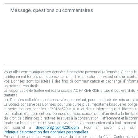
Message,
questions
ou
commentaires
Vous allez communiquer vos données à caractère personnel (« Données ») dans le 
juridiquement fondés sur le consentement, et le cas échéant, l’exécution d’un contr
Vos Données sont collectées à des fins de communication et d’échange d’informa
l’exercice de vos droits.
Le responsable de traitement est la société AC PARE-BRISE située 8 boulevard du Ma
traitants.
Les Données collectées sont conservées, par défaut, pour une durée de trois ans à co
La Société conserve ces Données pour une durée plus importante lorsque les obliga
la protection des données n°2016/679 et à la loi dite « Informatique et libertés 
rectification, d’effacement des Données qui vous concernent, d’un droit à la limitatio
du droit de définir des directives relatives à la conservation, l'effacement et la 
fondé sur le consentement, vous pouvez retirer votre consentement à tout moment. V
par courriel à
direction@rpb44220.com
. Pour en savoir plus sur l
Politique de protection des données personnelles
.
En cas de réclamation, vous disposez du droit de saisir la CNIL. Conformément