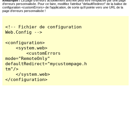
Remarques :
La page d'erreurs actuellement affichée peut être remplacée par une page
d'erreurs personnalisée. Pour ce faire, modifiez l'attribut "defaultRedirect" de la balise de
configuration <customErrors> de l'application, de sorte qu'il pointe vers une URL de la
page d'erreurs personnalisée !
<!-- Fichier de configuration 
Web.Config -->

<configuration>

    <system.web>

        <customErrors 
mode="RemoteOnly" 
defaultRedirect="mycustompage.h
tm"/>

    </system.web>

</configuration>