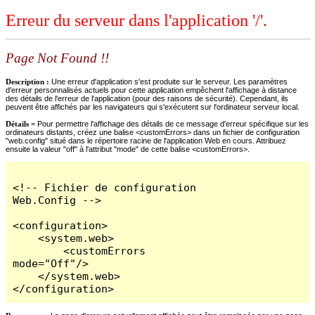
Erreur du serveur dans l'application '/'.
Page Not Found !!
Description :
Une erreur d'application s'est produite sur le serveur. Les paramètres
d'erreur personnalisés actuels pour cette application empêchent l'affichage à distance
des détails de l'erreur de l'application (pour des raisons de sécurité). Cependant, ils
peuvent être affichés par les navigateurs qui s'exécutent sur l'ordinateur serveur local.
Détails =
Pour permettre l'affichage des détails de ce message d'erreur spécifique sur les
ordinateurs distants, créez une balise <customErrors> dans un fichier de configuration
"web.config" situé dans le répertoire racine de l'application Web en cours. Attribuez
ensuite la valeur "off" à l'attribut "mode" de cette balise <customErrors>.
<!-- Fichier de configuration 
Web.Config -->

<configuration>

    <system.web>

        <customErrors 
mode="Off"/>

    </system.web>

</configuration>